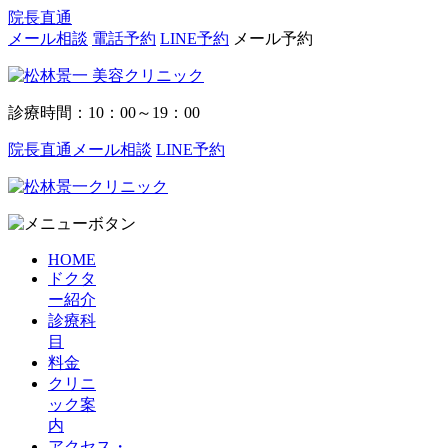
院長直通
メール相談
電話予約
LINE予約
メール予約
診療時間：10：00～19：00
院長直通メール相談
LINE予約
HOME
ドクタ
ー紹介
診療科
目
料金
クリニ
ック案
内
アクセス・