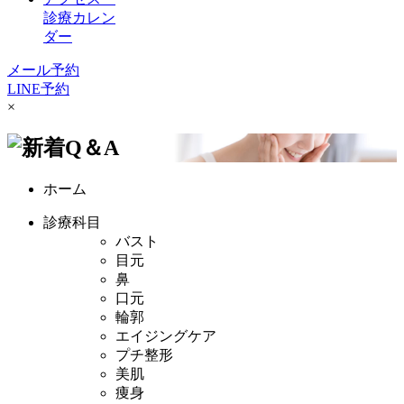
診療カレン
ダー
メール予約
LINE予約
×
ホーム
診療科目
バスト
目元
鼻
口元
輪郭
エイジングケア
プチ整形
美肌
痩身