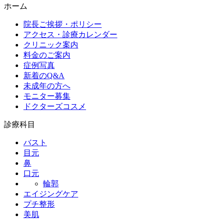
ホーム
院長ご挨拶・ポリシー
アクセス・診療カレンダー
クリニック案内
料金のご案内
症例写真
新着のQ&A
未成年の方へ
モニター募集
ドクターズコスメ
診療科目
バスト
目元
鼻
口元
輪郭
エイジングケア
プチ整形
美肌