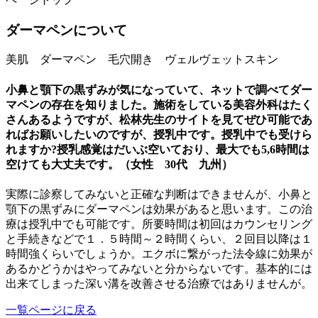
ダーマペンについて
美肌 ダーマペン 毛穴開き ヴェルヴェットスキン
小鼻と顎下の黒ずみが気になっていて、ネットで調べてダー
マペンの存在を知りました。施術をしている美容外科はたく
さんあるようですが、松林先生のサイトを見てぜひ可能であ
ればお願いしたいのですが、授乳中です。授乳中でも受けら
れますか?授乳感覚はだいぶ空いており、最大でも5,6時間は
空けても大丈夫です。（女性 30代 九州）
実際に診察してみないと正確な判断はできませんが、小鼻と
顎下の黒ずみにダーマペンは効果があると思います。この治
療は授乳中でも可能です。所要時間は初回はカウンセリング
と手続きなどで１．５時間～２時間くらい、２回目以降は１
時間強くらいでしょうか。エクボに繋がった法令線に効果が
あるかどうかはやってみないと分からないです。基本的には
出来てしまった深い溝を改善させる治療ではありませんが。
一覧ページに戻る