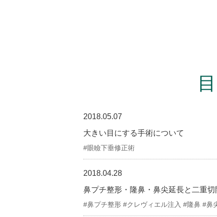
2018.05.07
大きい目にする手術について
眼瞼下垂修正術
2018.04.28
鼻プチ整形・隆鼻・鼻尖延長と二重切
鼻プチ整形 #クレヴィエル注入 #隆鼻 #鼻