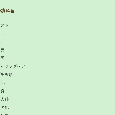
診療科目
バスト
目元
鼻
口元
輪郭
エイジングケア
プチ整形
美肌
痩身
婦人科
その他