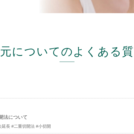
目元についてのよくある質
開法について
尖延長 #二重切開法 #小切開