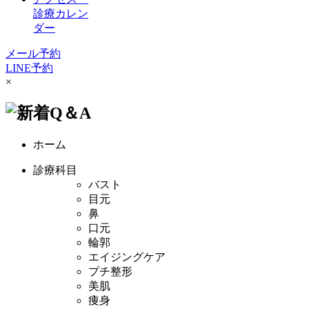
診療カレン
ダー
メール予約
LINE予約
×
ホーム
診療科目
バスト
目元
鼻
口元
輪郭
エイジングケア
プチ整形
美肌
痩身