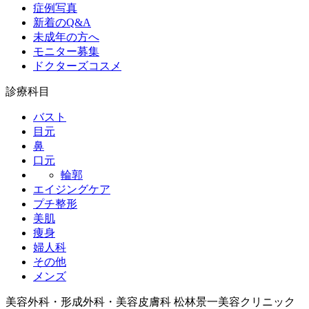
症例写真
新着のQ&A
未成年の方へ
モニター募集
ドクターズコスメ
診療科目
バスト
目元
鼻
口元
輪郭
エイジングケア
プチ整形
美肌
痩身
婦人科
その他
メンズ
美容外科・形成外科・美容皮膚科 松林景一美容クリニック