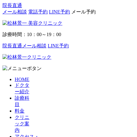
院長直通
メール相談
電話予約
LINE予約
メール予約
診療時間：10：00～19：00
院長直通メール相談
LINE予約
HOME
ドクタ
ー紹介
診療科
目
料金
クリニ
ック案
内
アクセス・